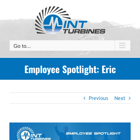
Skip
to
content
Go to...
Employee Spotlight: Eric
Previous
Next
View
Larger