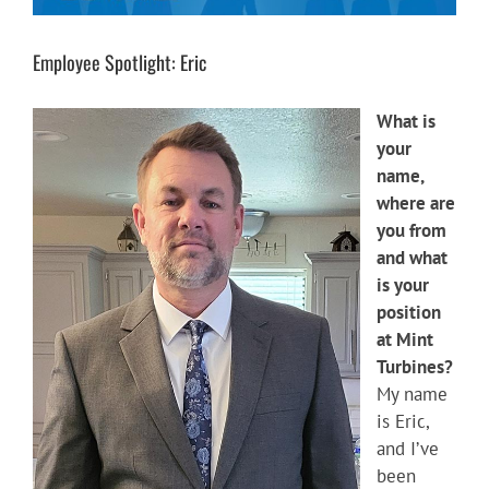
Image
Employee Spotlight: Eric
What is
your
name,
where are
you from
and what
is your
position
at Mint
Turbines?
My name
is Eric,
and I’ve
been